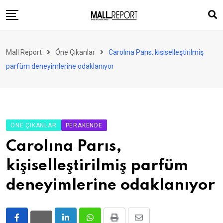
Skip
to
content
AVM
Mall Report
Öne Çıkanlar
Carolına Parıs, kişiselleştirilmiş
Perakende
parfüm deneyimlerine odaklanıyor
Franchise
Eğlence
FinTech
ÖNE ÇIKANLAR
PERAKENDE
Ürün ve Hizmet
Carolına Parıs,
Enerji
kişiselleştirilmiş parfüm
Haber
deneyimlerine odaklanıyor
Gündem
Atamalar