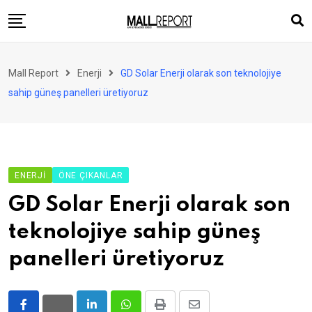
Skip
to
content
AVM
Mall Report
Enerji
GD Solar Enerji olarak son teknolojiye
Perakende
sahip güneş panelleri üretiyoruz
Franchise
Eğlence
FinTech
ENERJI
ÖNE ÇIKANLAR
Ürün ve Hizmet
GD Solar Enerji olarak son
Enerji
teknolojiye sahip güneş
Haber
panelleri üretiyoruz
Gündem
Atamalar