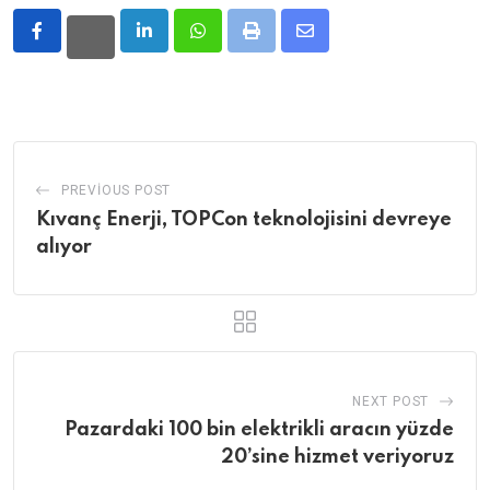
LinkedIn
Whatsapp
Print
Share
via
Email
PREVIOUS POST
Kıvanç Enerji, TOPCon teknolojisini devreye
alıyor
NEXT POST
Pazardaki 100 bin elektrikli aracın yüzde
20’sine hizmet veriyoruz