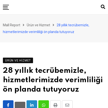
Skip
to
content
AVM
Mall Report
Ürün ve Hizmet
28 yıllık tecrübemizle,
Perakende
hizmetlerimizde verimliliği ön planda tutuyoruz
Franchise
Eğlence
FinTech
ÜRÜN VE HIZMET
Ürün ve Hizmet
28 yıllık tecrübemizle,
Enerji
hizmetlerimizde verimliliği
Haber
ön planda tutuyoruz
Gündem
Atamalar