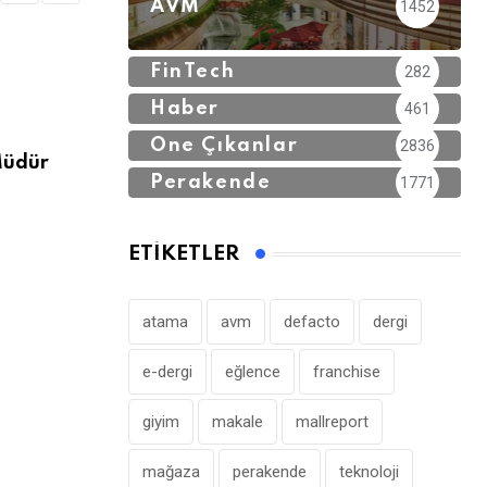
AVM
1452
FinTech
282
Haber
461
,
ATAMALAR
ÖNE ÇIKANLAR
Öne Çıkanlar
2836
Müdür
CarrefourSA’da CEO Görevi Hatice Evre
Perakende
1771
ETIKETLER
atama
avm
defacto
dergi
e-dergi
eğlence
franchise
giyim
makale
mallreport
mağaza
perakende
teknoloji