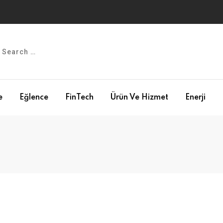
e
Eğlence
FinTech
Ürün Ve Hizmet
Enerji