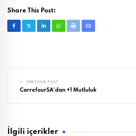
Share This Post:
LinkedIn
Whatsapp
Print
Share
via
Email
PREVIOUS POST
CarrefourSA’dan +1 Mutluluk
İlgili içerikler