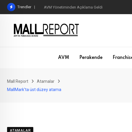
Skip
Trendler
AVM Yönetiminden Açıklama Geldi
to
content
AVM
Perakende
Franchis
Mall Report
Atamalar
MallMark’ta üst düzey atama
ATAMALAR