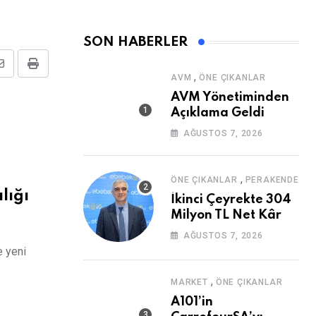
SON HABERLER
Share
Print
,
AVM
ÖNE ÇIKANLAR
via
AVM Yönetiminden
Email
Açıklama Geldi
AĞUSTOS 7, 2026
,
ÖNE ÇIKANLAR
PERAKENDE
lığı
İkinci Çeyrekte 304
Milyon TL Net Kâr
AĞUSTOS 7, 2026
e yeni
,
MARKET
ÖNE ÇIKANLAR
A101’in