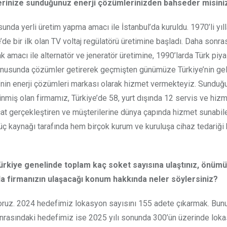
ilerinize sunduğunuz enerji çözümlerinizden bahseder misini
unda yerli üretim yapma amacı ile İstanbul’da kuruldu. 1970’li yıl
de bir ilk olan TV voltaj regülatörü üretimine başladı. Daha sonra
k amacı ile alternatör ve jeneratör üretimine, 1990’larda Türk piy
ı konusunda çözümler getirerek geçmişten günümüze Türkiye’nin ge
ye’nin enerji çözümleri markası olarak hizmet vermekteyiz. Sunduğ
miş olan firmamız, Türkiye’de 58, yurt dışında 12 servis ve hiz
cat gerçekleştiren ve müşterilerine dünya çapında hizmet sunabil
ç kaynağı tarafında hem birçok kurum ve kuruluşa cihaz tedariği
Türkiye genelinde toplam kaç soket sayısına ulaştınız, önüm
yla firmanızın ulaşacağı konum hakkında neler söylersiniz?
oruz. 2024 hedefimiz lokasyon sayısını 155 adete çıkarmak. Bun
onrasındaki hedefimiz ise 2025 yılı sonunda 300’ün üzerinde lok