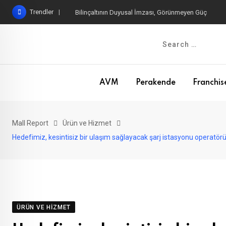
Skip
Trendler
Bilinçaltının Duyusal İmzası, Görünmeyen Güç
to
content
AVM
Perakende
Franchis
Mall Report
Ürün ve Hizmet
Hedefimiz, kesintisiz bir ulaşım sağlayacak şarj istasyonu operatör
ÜRÜN VE HIZMET