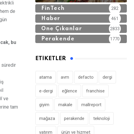
ktrikli
FinTech
282
a hem de
Haber
461
 gün
Öne Çıkanlar
2833
Perakende
1770
acak, bu
ETIKETLER
 süredir
atama
avm
defacto
dergi
iş
il
e-dergi
eğlence
franchise
kW ve
giyim
makale
mallreport
erine tam
mağaza
perakende
teknoloji
yatırım
ürün ve hizmet