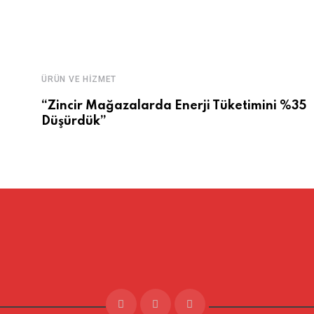
ÜRÜN VE HIZMET
“Zincir Mağazalarda Enerji Tüketimini %35
Düşürdük”