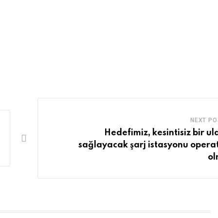
NEXT PO
Hedefimiz, kesintisiz bir ul
sağlayacak şarj istasyonu opera
o