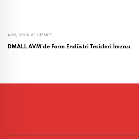
,
AVM
ÜRÜN VE HIZMET
DMALL AVM’de Form Endüstri Tesisleri İmzası