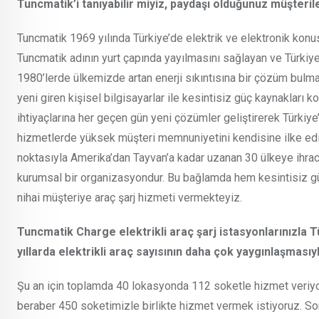
Tuncmatik’i tanıyabilir miyiz, paydaşı olduğunuz müşter
Tuncmatik 1969 yılında Türkiye’de elektrik ve elektronik konus
Tuncmatik adının yurt çapında yayılmasını sağlayan ve Türkiye’
1980’lerde ülkemizde artan enerji sıkıntısına bir çözüm bulma
yeni giren kişisel bilgisayarlar ile kesintisiz güç kaynaklar
ihtiyaçlarına her geçen gün yeni çözümler geliştirerek Türki
hizmetlerde yüksek müşteri memnuniyetini kendisine ilke edin
noktasıyla Amerika’dan Tayvan’a kadar uzanan 30 ülkeye ihra
kurumsal bir organizasyondur. Bu bağlamda hem kesintisiz gü
nihai müşteriye araç şarj hizmeti vermekteyiz.
Tuncmatik Charge elektrikli araç şarj istasyonlarınızla 
yıllarda elektrikli araç sayısının daha çok yaygınlaşması
Şu an için toplamda 40 lokasyonda 112 soketle hizmet veriy
beraber 450 soketimizle birlikte hizmet vermek istiyoruz. S