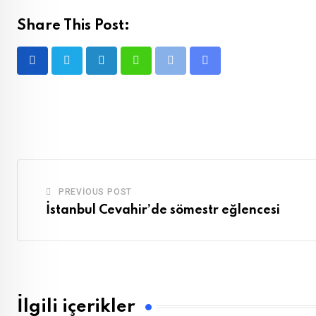
Share This Post:
LinkedIn
Whatsapp
Print
Share
via
Email
PREVIOUS POST
İstanbul Cevahir’de sömestr eğlencesi
İlgili içerikler