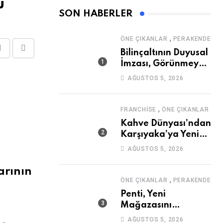
u
SON HABERLER
,
ÖNE ÇIKANLAR
PERAKENDE
Bilinçaltının Duyusal
Share
Print
İmzası, Görünmeyen
via
Güç
AĞUSTOS 5, 2026
Email
,
FRANCHISE
ÖNE ÇIKANLAR
Kahve Dünyası’ndan
Karşıyaka’ya Yeni
Mağaza
AĞUSTOS 5, 2026
arının
,
ÖNE ÇIKANLAR
PERAKENDE
Penti, Yeni
Mağazasını
Galataport’ta
AĞUSTOS 5, 2026