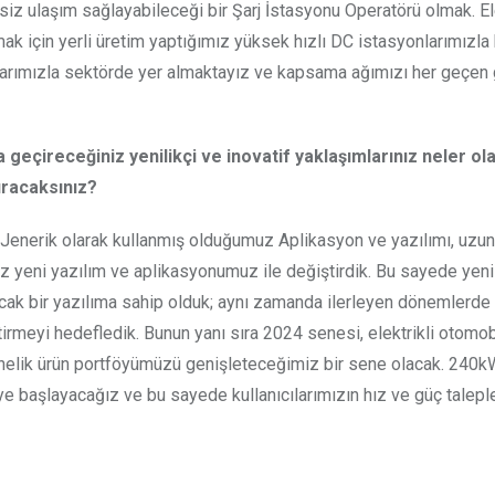
isiz ulaşım sağlayabileceği bir Şarj İstasyonu Operatörü olmak. Ele
mak için yerli üretim yaptığımız yüksek hızlı DC istasyonlarımızl
azlarımızla sektörde yer almaktayız ve kapsama ağımızı her geçen
ata geçireceğiniz yenilikçi ve inovatif yaklaşımlarınız neler ol
ıracaksınız?
. Jenerik olarak kullanmış olduğumuz Aplikasyon ve yazılımı, uzun
mız yeni yazılım ve aplikasyonumuz ile değiştirdik. Bu sayede yeni
cak bir yazılıma sahip olduk; aynı zamanda ilerleyen dönemlerde 
tirmeyi hedefledik. Bunun yanı sıra 2024 senesi, elektrikli otomob
 yönelik ürün portföyümüzü genişleteceğimiz bir sene olacak. 240
başlayacağız ve bu sayede kullanıcılarımızın hız ve güç talepl