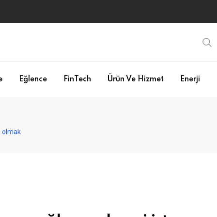
e
Eğlence
FinTech
Ürün Ve Hizmet
Enerji
ü olmak