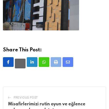
Share This Post:
LinkedIn
Whatsapp
Print
Share
via
Email
PREVIOUS POST
Misafirlerimizi rutin oyun ve eğlence