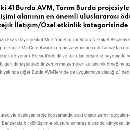
i 41 Burda AVM, Tarım Burda projesiyle 
şimi alanının en önemli uluslararası öd
ik İletişim/Özel etkinlik kategorisinde 
yapan Esas Gayrimenkul Mülk Yönetim Direktörü Nezaket Akçakaya,
 projesi ile MarCom Awards organizasyonunda ödül almaktan dola
ebrik ediyorum. Kocaeli’nde ilk ve tek olan projemiz sayesinde h
, geri dönüştürülebilir zemin malzemeleri kullanarak örneğine az r
ok yakında diğer Burda AVM’lerinde de uygulamaya alacağız.” dedi
üreciyle başlayan proje kapsamında, eski ahşap zemin parçaları 
ldı. Benzersiz bir dönüşümle oluşturulan teras alanında; kimyasal ü