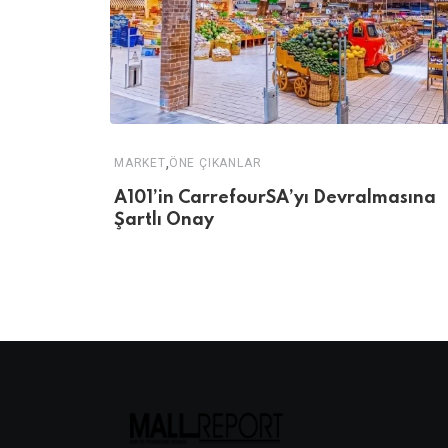
,
MARKET
ÖNE ÇIKANLAR
A101’in CarrefourSA’yı Devralmasına
Şartlı Onay