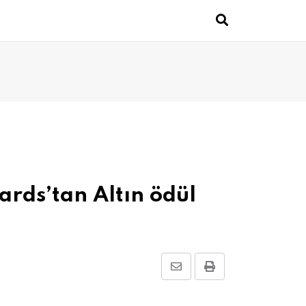
rds’tan Altın ödül
Share
Print
via