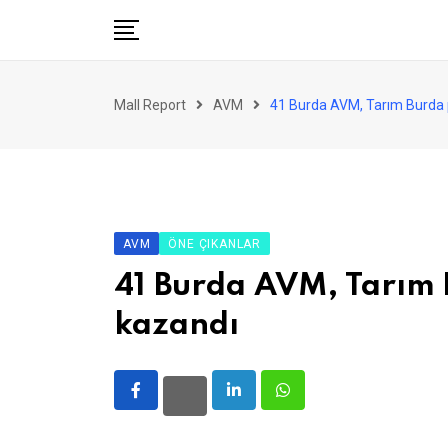
Skip
to
content
AVM
Mall Report
AVM
41 Burda AVM, Tarım Burda 
Perakende
Franchise
Eğlence
FinTech
AVM
ÖNE ÇIKANLAR
Ürün ve Hizmet
41 Burda AVM, Tarım 
Enerji
kazandı
Haber
Gündem
LinkedIn
Whatsapp
Atamalar