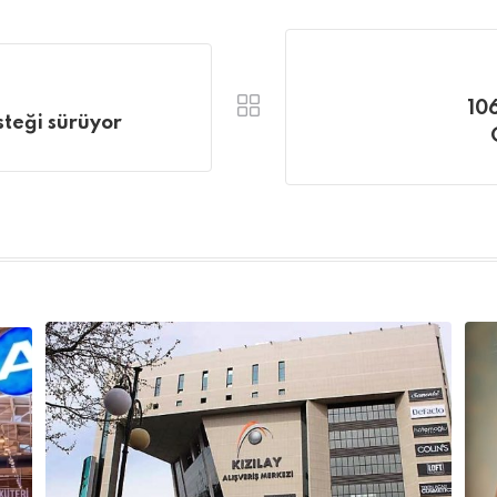
10
steği sürüyor