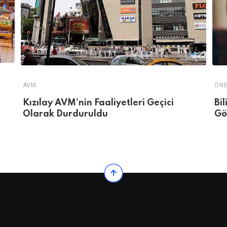
AVM
ÖNE
Kızılay AVM’nin Faaliyetleri Geçici
Bi
Olarak Durduruldu
Gö