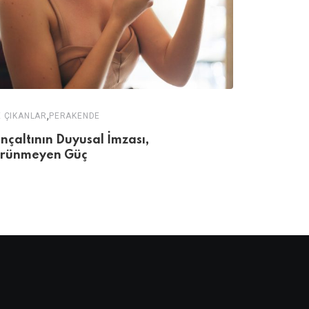
,
,
 ÇIKANLAR
PERAKENDE
FRANCHISE
ÖN
linçaltının Duyusal İmzası,
Kahve Dün
rünmeyen Güç
Mağaza