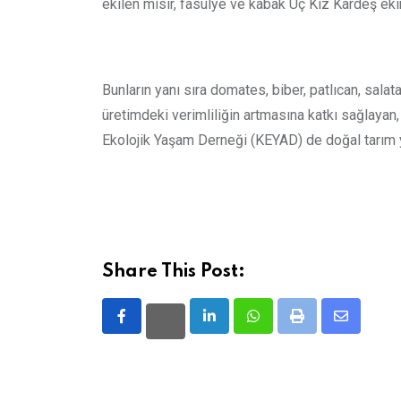
ekilen mısır, fasulye ve kabak Üç Kız Kardeş eki
Bunların yanı sıra domates, biber, patlıcan, salata
üretimdeki verimliliğin artmasına katkı sağlayan,
Ekolojik Yaşam Derneği (KEYAD) de doğal tarım yö
Share This Post:
LinkedIn
Whatsapp
Print
Share
via
Email