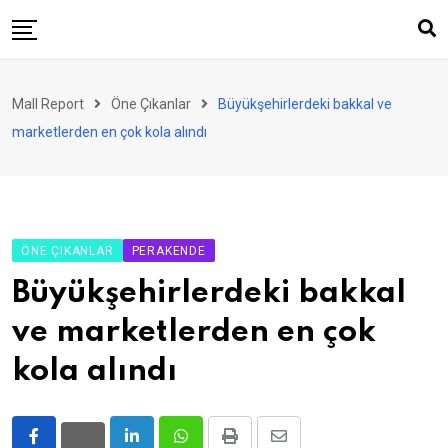
Skip
to
content
AVM
Mall Report
Öne Çıkanlar
Büyükşehirlerdeki bakkal ve
Perakende
marketlerden en çok kola alındı
Franchise
Eğlence
FinTech
ÖNE ÇIKANLAR
PERAKENDE
Ürün ve Hizmet
Büyükşehirlerdeki bakkal
Enerji
ve marketlerden en çok
Haber
kola alındı
Gündem
Atamalar