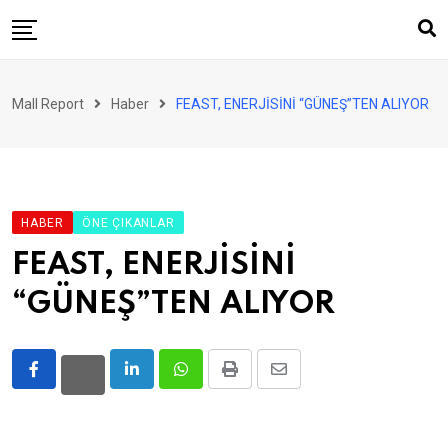
Skip
to
content
AVM
Mall Report
Haber
FEAST, ENERJİSİNİ “GÜNEŞ”TEN ALIYOR
Perakende
Franchise
Eğlence
HABER
ÖNE ÇIKANLAR
FinTech
FEAST, ENERJİSİNİ
Ürün ve Hizmet
“GÜNEŞ”TEN ALIYOR
Enerji
Haber
Gündem
LinkedIn
Whatsapp
Print
Share
via
Atamalar
Email