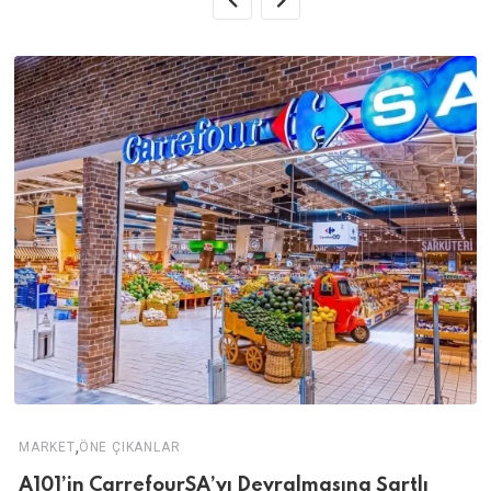
,
MARKET
ÖNE ÇIKANLAR
A101’in CarrefourSA’yı Devralmasına Şartlı