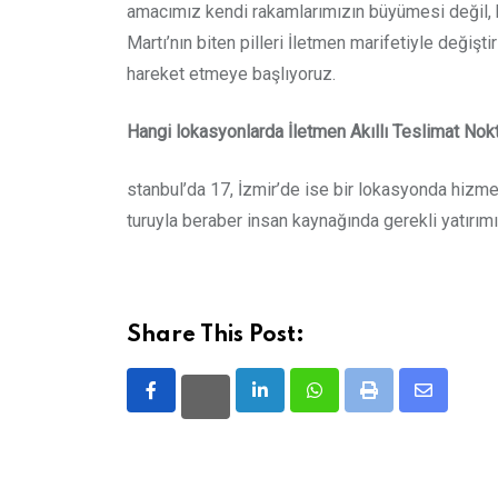
amacımız kendi rakamlarımızın büyümesi değil, b
Martı’nın biten pilleri İletmen marifetiyle değişt
hareket etmeye başlıyoruz.
Hangi lokasyonlarda İletmen Akıllı Teslimat Nokt
stanbul’da 17, İzmir’de ise bir lokasyonda hizmet
turuyla beraber insan kaynağında gerekli yatırımı
Share This Post:
LinkedIn
Whatsapp
Print
Share
via
Email