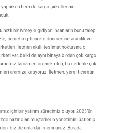
 yaparken hem de kargo şirketlerinin
nduk.
hızlı bir ivmeyle gidiyor. İnsanların bunu talep
le, ticaretin q-ticarete dönmesine aracılık ve
ketleri İletmen akıllı teslimat noktasına o
irketi var, belki de aynı binaya birden çok kargo
 büyümemiz tamamen organik oldu, bu nedenle çok
eri aramıza katıyoruz. İletmen, yerel ticaretin
z için bir yatırım sürecimiz oluyor. 2023’ün
zde hazır olan müşterilerin yönetimini üstlenip
bizden, biz de onlardan memnunuz. Burada