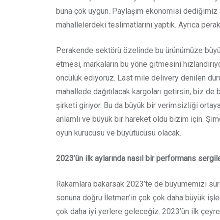
buna çok uygun. Paylaşım ekonomisi dediğimiz şe
mahallelerdeki teslimatlarını yaptık. Ayrıca per
Perakende sektörü özelinde bu ürünümüze büyük bir
etmesi, markaların bu yöne gitmesini hızlandırıy
öncülük ediyoruz. Last mile delivery denilen duru
mahallede dağıtılacak kargoları getirsin, biz de 
şirketi giriyor. Bu da büyük bir verimsizliği or
anlamlı ve büyük bir hareket oldu bizim için. Şi
oyun kurucusu ve büyütücüsü olacak.
2023’ün ilk aylarında nasıl bir performans sergil
Rakamlara bakarsak 2023’te de büyümemizi sürdür
sonuna doğru İletmen’in çok çok daha büyük işler
çok daha iyi yerlere geleceğiz. 2023’ün ilk çey