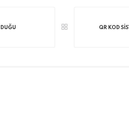
NDUĞU
QR KOD Sİ