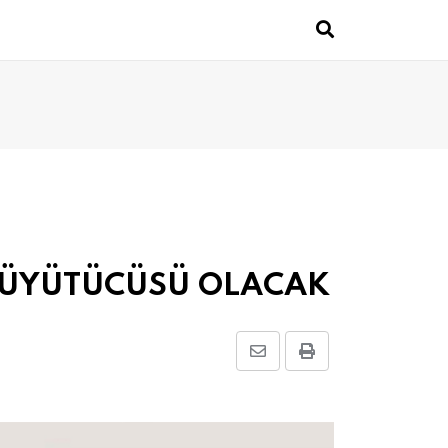
 BÜYÜTÜCÜSÜ OLACAK
Share
Print
via
Email