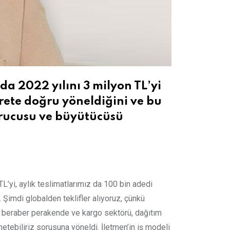
a 2022 yılını 3 milyon TL’yi
carete doğru yöneldiğini ve bu
kurucusu ve büyütücüsü
TL’yi, aylık teslimatlarımız da 100 bin adedi
. Şimdi globalden teklifler alıyoruz, çünkü
a beraber perakende ve kargo sektörü, dağıtım
etebiliriz sorusuna yöneldi. İletmen’in iş modeli