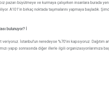
iz pazarı büyütmeye ve kurmaya çalışırken insanlara burada yeni
iriliyor. A101’in birkaç noktada taşımalarını yapmaya başladık. Şim
ası bulunuyor? İ
 veriyoruz. İstanbul’un neredeyse %70’ini kapsıyoruz. Dağıtım anla
mızı yapıp sonrasında diğer illerle ilgili organizasyonlarımıza ba