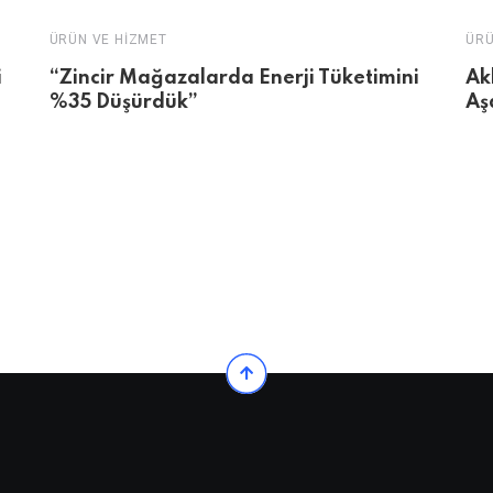
ÜRÜN VE HIZMET
ÜRÜ
i
“Zincir Mağazalarda Enerji Tüketimini
Ak
%35 Düşürdük”
Aş