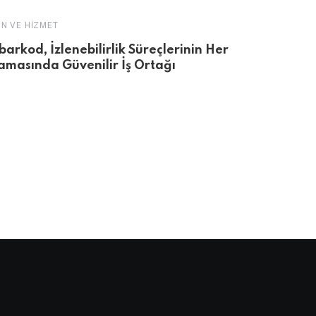
N VE HIZMET
ÜRÜN VE HIZM
barkod, İzlenebilirlik Süreçlerinin Her
Doğayla Ku
amasında Güvenilir İş Ortağı
Güçlü Yaşa