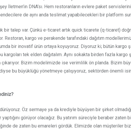
y İletmen’in DNA’sı. Hem restoranların evlere paket servislerini
akendecilere de aynı anda teslimat yapabilecekleri bir platform su
 talep var. Çünkü e-ticaret artık quick ticarete (q-ticaret) doğru 
or. Restoran, kargo ve perakende tarafındaki dağıtım modellerimiz
mda bir inovatif ürün ortaya koyuyoruz. Diyoruz ki; bütün kargo şir
bu kargoları tek elden dağıtalım. Aynı sokakta birden fazla kargo ş
taya çıkarıyor. Bizim modelimizde ise verimlilik ön planda. Bizim
mdiyse bu büyüklüğü yönetmeye çalışıyoruz, sektörden önemli isiml
ediniz?
üyoruz. Öz sermaye ya da krediyle büyüyen bir şirket olmadığımı
 yaptığını görüyor olacağız. Bu yatırım süreciyle beraber zaten bi
reğinde de zaten bu emareleri gördük. Elimizde olan müşteriler 