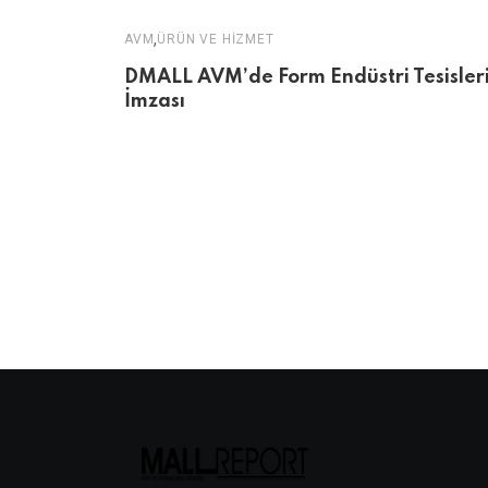
,
AVM
ÜRÜN VE HIZMET
DMALL AVM’de Form Endüstri Tesisler
İmzası