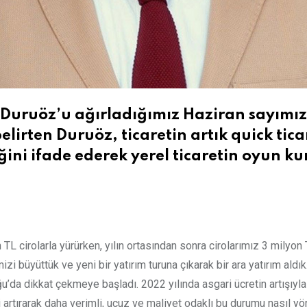
Duruöz’u ağırladığımız Haziran sayımızd
belirten Duruöz, ticaretin artık quick ti
iğini ifade ederek yerel ticaretin oyun 
 TL cirolarla yürürken, yılın ortasından sonra cirolarımız 3 milyon 
zi büyüttük ve yeni bir yatırım turuna çıkarak bir ara yatırım aldık
’da dikkat çekmeye başladı. 2022 yılında asgari ücretin artışıyl
artırarak daha verimli, ucuz ve maliyet odaklı bu durumu nasıl yön