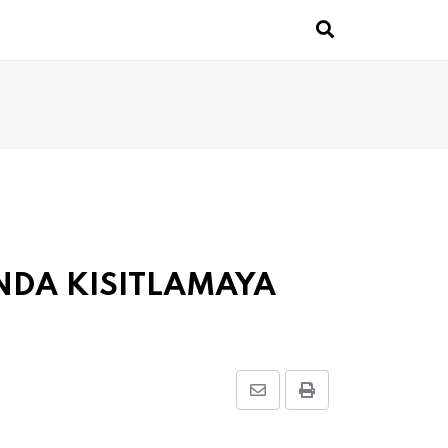
NDA KISITLAMAYA
Share
Print
via