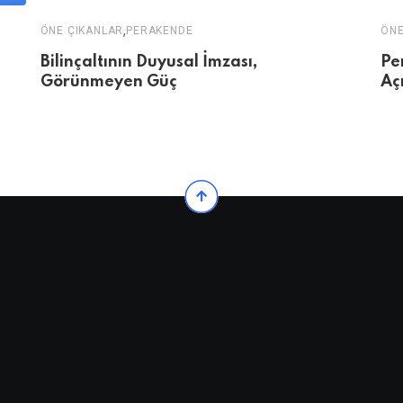
,
ÖNE ÇIKANLAR
PERAKENDE
ÖNE
Bilinçaltının Duyusal İmzası,
Pe
Görünmeyen Güç
Aç