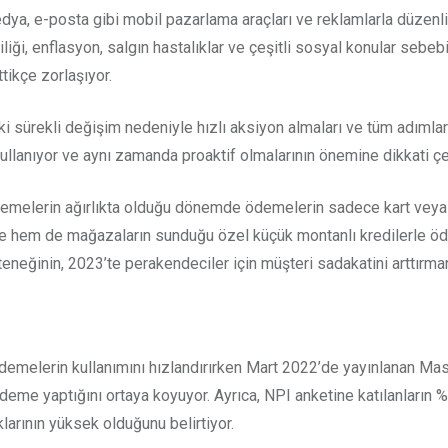
edya, e-posta gibi mobil pazarlama araçları ve reklamlarla düzenli
liliği, enflasyon, salgın hastalıklar ve çeşitli sosyal konular seb
tikçe zorlaşıyor.
aki sürekli değişim nedeniyle hızlı aksiyon almaları ve tüm adımla
kullanıyor ve aynı zamanda proaktif olmalarının önemine dikkati çe
melerin ağırlıkta olduğu dönemde ödemelerin sadece kart veya nak
hem de mağazaların sunduğu özel küçük montanlı kredilerle öde
eğinin, 2023’te perakendeciler için müşteri sadakatini arttırmanın
 ödemelerin kullanımını hızlandırırken Mart 2022’de yayınlanan 
eme yaptığını ortaya koyuyor. Ayrıca, NPI anketine katılanların %6
larının yüksek olduğunu belirtiyor.