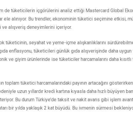
de tüketicilerin içgörülerini analiz ettiği Mastercard Global E
 ele alınıyor. Bu trendler, ekonominin tüketici seçimine etkisi, m
ve alışveriş deneyimlerini içeriyor.
 tüketicinin, seyahat ve yeme-içme alışkanlıklarını sürdürebilme
 gıda enflasyonu, tüketicileri günlük gıda alışverişinde daha uygun
ik ve giyim ürünlerinde ise tüketiciler harcamalarını daha kısıtlı t
 toplam tüketici harcamalarındaki payının artacağını gösterirken
eniyle uzun yıllardır kredi kartına kıyasla daha hızlı büyüyen bank
teriyor. Bu durum Türkiye’de taksit ve nakit avans gibi işlem avan
tarı bir yılda yaklaşık 2 kat büyüdü. Bu ivmenin sürmesi bekleniyo