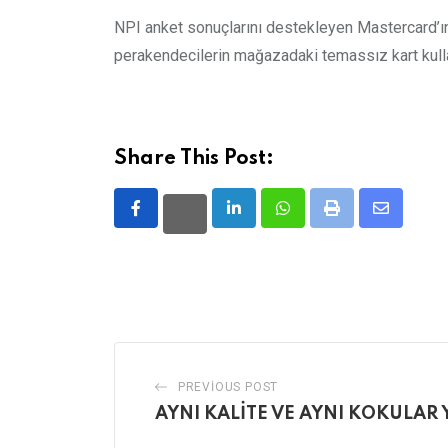
NPI anket sonuçlarını destekleyen Mastercard’ın 
perakendecilerin mağazadaki temassız kart kulla
Share This Post:
LinkedIn
Whatsapp
Print
Share
via
Email
PREVIOUS POST
AYNI KALİTE VE AYNI KOKULAR 