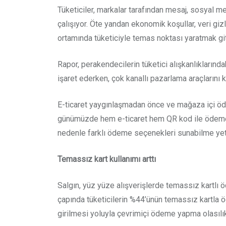
Tüketiciler, markalar tarafından mesaj, sosyal m
çalışıyor. Öte yandan ekonomik koşullar, veri giz
ortamında tüketiciyle temas noktası yaratmak git
Rapor, perakendecilerin tüketici alışkanlıklarınd
işaret ederken, çok kanallı pazarlama araçlarını 
E-ticaret yaygınlaşmadan önce ve mağaza içi öde
günümüzde hem e-ticaret hem QR kod ile ödeme 
nedenle farklı ödeme seçenekleri sunabilme yeten
Temassız kart kullanımı arttı
Salgın, yüz yüze alışverişlerde temassız kartlı
çapında tüketicilerin %44’ünün temassız kartla öd
girilmesi yoluyla çevrimiçi ödeme yapma olasılık