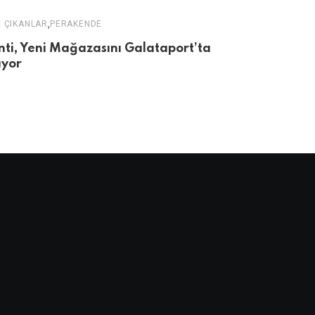
,
 ÇIKANLAR
PERAKENDE
ÖNE ÇIKANLAR
nti, Yeni Mağazasını Galataport’ta
Perakenden
ıyor
Yeniden Şe