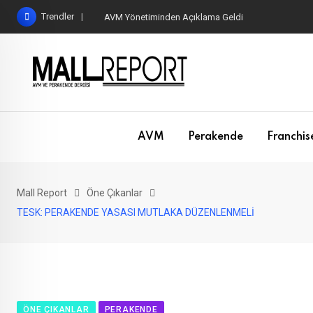
Skip
Trendler
AVM Yönetiminden Açıklama Geldi
to
content
AVM
Perakende
Franchis
Mall Report
Öne Çıkanlar
TESK: PERAKENDE YASASI MUTLAKA DÜZENLENMELİ
ÖNE ÇIKANLAR
PERAKENDE