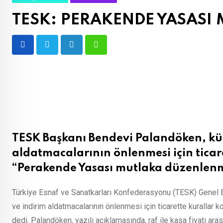
TESK: PERAKENDE YASASI
LinkedIn
Whatsapp
TESK Başkanı Bendevi Palandöken, kü
aldatmacalarının önlenmesi için ticare
“Perakende Yasası mutlaka düzenlenm
Türkiye Esnaf ve Sanatkarları Konfederasyonu (TESK) Genel
ve indirim aldatmacalarının önlenmesi için ticarette kurallar
dedi. Palandöken, yazılı açıklamasında, raf ile kasa fiyatı arası