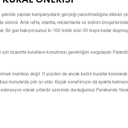
 KURAL ÖNERİSİ
 şekilde yapılan kampanyaların gerçeği yansıtmadığına dikkati çe
ınırdı. Artık rafta, stantta, reklamlarda ve indirim broşürlerinde 
. Bir gün bakıyorsunuz ki 100 liralık ürün 30 liraya kadar düşmüş
çin ticarette kuralların konulması gerektiğini vurgulayan Paland
renmek mümkün değil. O yüzden de ancak belirli kurallar konularak
azı konularda çok iyi oldu. Küçük esnafımızın da ayakta kalması
federasyon olarak yıllardır üzerinde durduğumuz Perakende Yasa