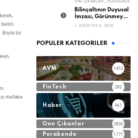
,
ÖNE ÇIKANLAR
PERAKENDE
Bilinçaltının Duyusal
kerek,
İmzası, Görünmeyen
Güç
belirli
AĞUSTOS 5, 2026
. Böyle bir
POPÜLER KATEGORILER
öken,
AVM
1452
FinTech
282
nı
sı mutlaka
Haber
461
Öne Çıkanlar
2836
Perakende
1771