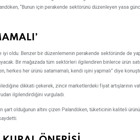
landöken, “Bunun için perakende sektörünü düzenleyen yasa günc
MAMALI’
me iyi oldu. Benzer bir düzenlemenin perakende sektöründe de ya
cak. Bir mağazada tüm sektörleri ilgilendiren binlerce ürün satı
n, herkes her ürünü satamamalı, kendi işini yapmalı” diye konuşt
lediğine dikkati çekerek, zincir marketlerdeki fiyat artışlarının v
dan ilgilendirdiğini vurguladı.
n şart olduğunun altını çizen Palandöken, tüketicinin kaliteli ürün
kaydetti.