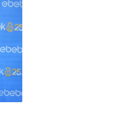
,
MARKET
ÖNE ÇIKANLAR
A101’in CarrefourSA’yı Devralmasına Şar