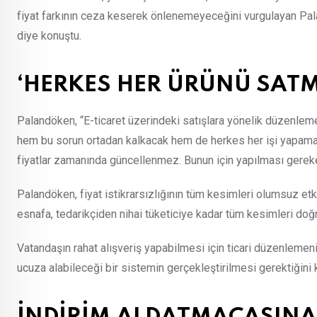
fiyat farkının ceza keserek önlenemeyeceğini vurgulayan Pa
diye konuştu.
‘HERKES HER ÜRÜNÜ SAT
Palandöken, “E-ticaret üzerindeki satışlara yönelik düzenle
hem bu sorun ortadan kalkacak hem de herkes her işi yapamaya
fiyatlar zamanında güncellenmez. Bunun için yapılması gereke
Palandöken, fiyat istikrarsızlığının tüm kesimleri olumsuz etki
esnafa, tedarikçiden nihai tüketiciye kadar tüm kesimleri doğru
Vatandaşın rahat alışveriş yapabilmesi için ticari düzenlemeni
ucuza alabileceği bir sistemin gerçekleştirilmesi gerektiğini 