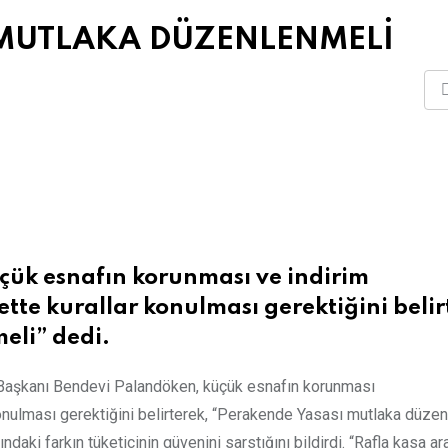
 MUTLAKA DÜZENLENMELİ
çük esnafın korunması ve indirim
tte kurallar konulması gerektiğini belir
eli” dedi.
 Başkanı Bendevi Palandöken, küçük esnafın korunması
 konulması gerektiğini belirterek, “Perakende Yasası mutlaka düze
ndaki farkın tüketicinin güvenini sarstığını bildirdi. “Rafla kasa a