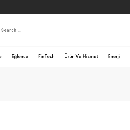
e
Eğlence
FinTech
Ürün Ve Hizmet
Enerji