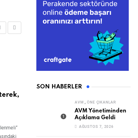
Share
Print
via
Email
SON HABERLER
terek,
,
AVM
ÖNE ÇIKANLAR
AVM Yönetiminden
Açıklama Geldi
AĞUSTOS 7, 2026
nlenmeli”
rasındaki