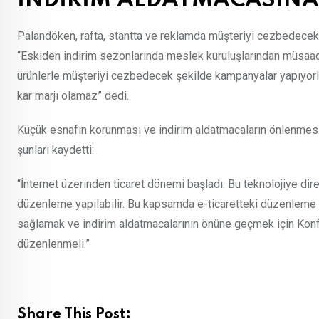
İNDİRİM ALDATMACASINA
Palandöken, rafta, stantta ve reklamda müşteriyi cezbedecek
“Eskiden indirim sezonlarında meslek kuruluşlarından müsaade al
ürünlerle müşteriyi cezbedecek şekilde kampanyalar yapıyorlar
kar marjı olamaz” dedi.
Küçük esnafın korunması ve indirim aldatmacaların önlenmesi i
şunları kaydetti:
“İnternet üzerinden ticaret dönemi başladı. Bu teknolojiye di
düzenleme yapılabilir. Bu kapsamda e-ticaretteki düzenleme b
sağlamak ve indirim aldatmacalarının önüne geçmek için Kon
düzenlenmeli.”
Share This Post: