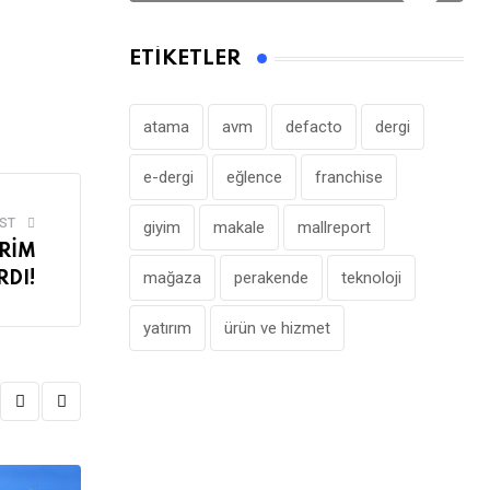
ETIKETLER
atama
avm
defacto
dergi
e-dergi
eğlence
franchise
ST
giyim
makale
mallreport
İRİM
mağaza
perakende
teknoloji
RDI!
yatırım
ürün ve hizmet