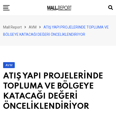
Skip
to
content
AVM
Mall Report
AVM
ATIŞ YAPI PROJELERİNDE TOPLUMA VE
Perakende
BÖLGEYE KATACAĞI DEĞERİ ÖNCELİKLENDİRİYOR
Franchise
Eğlence
FinTech
AVM
Ürün ve Hizmet
ATIŞ YAPI PROJELERİNDE
Enerji
TOPLUMA VE BÖLGEYE
Haber
KATACAĞI DEĞERİ
Gündem
ÖNCELİKLENDİRİYOR
Atamalar